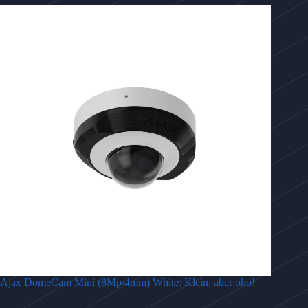
Ajax DomeCam Mini (8Mp/4mm) White: Klein, aber oho!