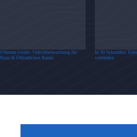
Ultimate Guide: Videoüberwachung für
In 30 Sekunden: Dah
Haus & Öffentlichen Raum
verbinden