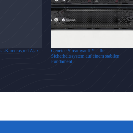
ua-Kameras mit Ajax
Genetec Streamvault™ – Ihr
Sicherheitssystem auf einem stabilen
Fundament