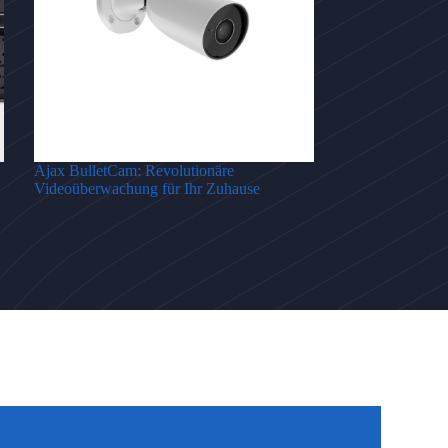
Ajax BulletCam: Revolutionäre
Videoüberwachung für Ihr Zuhause