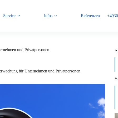
Service
Infos
Referenzen
+4930
B
ternehmen und Privatpersonen
S
berwachung für Unternehmen und Privatpersonen
S