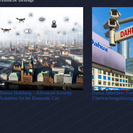
Dahua Hamburg – Advanced Security
Dahua München: Forts
Solutions for the Hanseatic City
Überwachungslösung