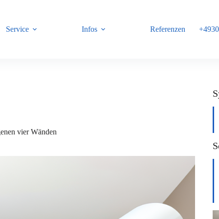
Service
Infos
Referenzen
+4930
B
S
genen vier Wänden
S