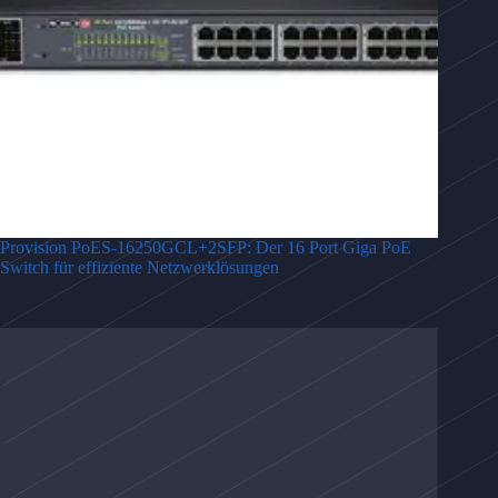
Provision PoES-16250GCL+2SFP: Der 16 Port Giga PoE
Switch für effiziente Netzwerklösungen