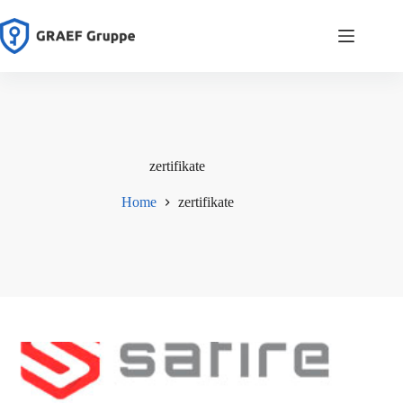
Zum
Inhalt
springen
zertifikate
Home
zertifikate