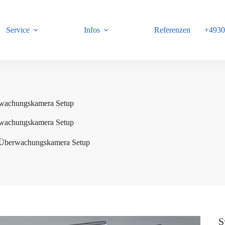
Service
Infos
Referenzen
+4930
B
rwachungskamera Setup
rwachungskamera Setup
P Überwachungskamera Setup
S