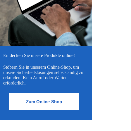
Entdecken Sie unsere Produkte online!
Stöbern Sie in unserem Online-Shop, um
unsere Sicherheitslösungen selbstständig zu
erkunden. Kein Anruf oder Warten
erforderlich.
Zum Online-Shop