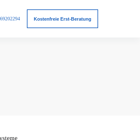
69202294
log
Kostenfreie Erst-Beratung
ysteme