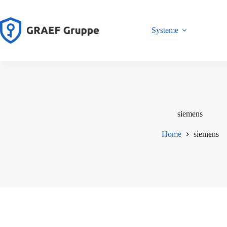
Zum
Inhalt
springen
Systeme
siemens
Home
siemens