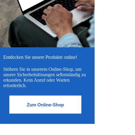
Entdecken Sie unsere Produkte online!
Stöbern Sie in unserem Online-Shop, um
unsere Sicherheitslösungen selbstständig zu
erkunden. Kein Anruf oder Warten
erforderlich.
Zum Online-Shop