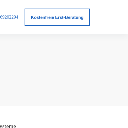
69202294
log
Kostenfreie Erst-Beratung
ysteme