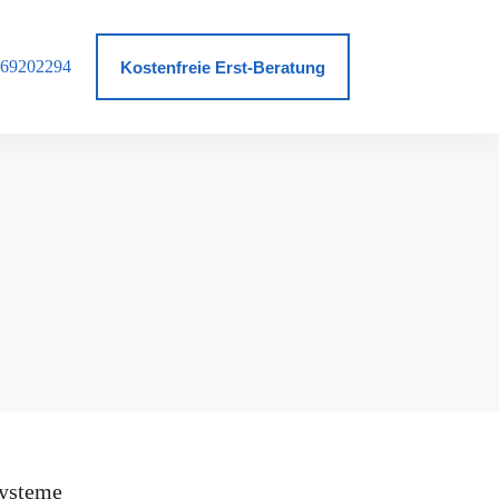
69202294
log
Kostenfreie Erst-Beratung
ysteme