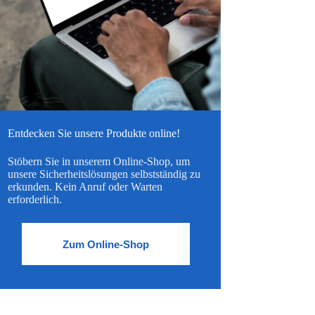
Entdecken Sie unsere Produkte online!
Stöbern Sie in unserem Online-Shop, um
unsere Sicherheitslösungen selbstständig zu
erkunden. Kein Anruf oder Warten
erforderlich.
Zum Online-Shop