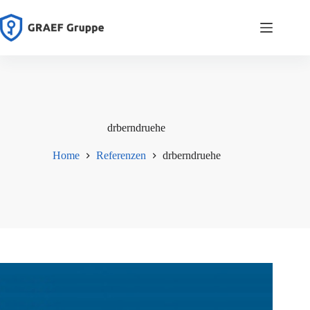
Zum
Inhalt
springen
drberndruehe
Home
Referenzen
drberndruehe