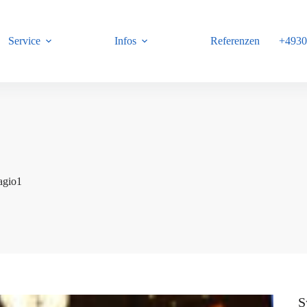
Service
Infos
Referenzen
+4930
B
agio1
S