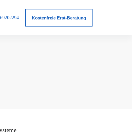
69202294
log
Kostenfreie Erst-Beratung
ysteme