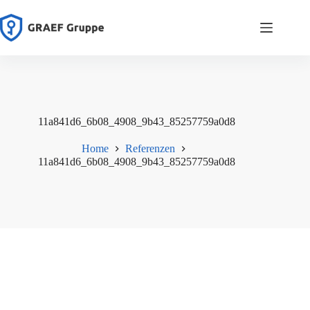
Zum
Inhalt
springen
11a841d6_6b08_4908_9b43_85257759a0d8
Home
Referenzen
11a841d6_6b08_4908_9b43_85257759a0d8