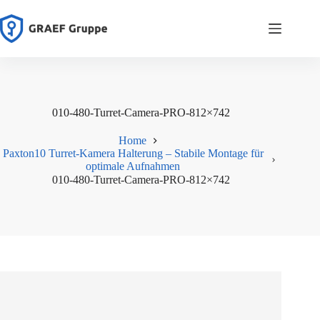
Zum
Inhalt
springen
010-480-Turret-Camera-PRO-812×742
Home
Paxton10 Turret-Kamera Halterung – Stabile Montage für
optimale Aufnahmen
010-480-Turret-Camera-PRO-812×742