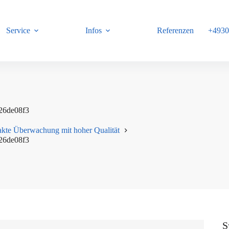
Service
Infos
Referenzen
+4930
B
26de08f3
te Überwachung mit hoher Qualität
26de08f3
S