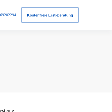
69202294
log
Kostenfreie Erst-Beratung
ysteme