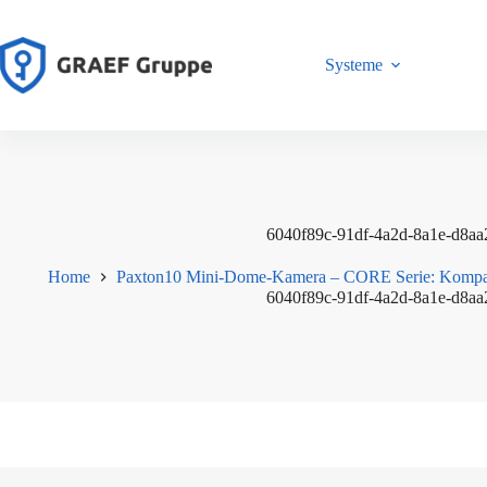
Zum
Inhalt
springen
Systeme
6040f89c-91df-4a2d-8a1e-d8aa
Home
Paxton10 Mini-Dome-Kamera – CORE Serie: Kompak
6040f89c-91df-4a2d-8a1e-d8aa