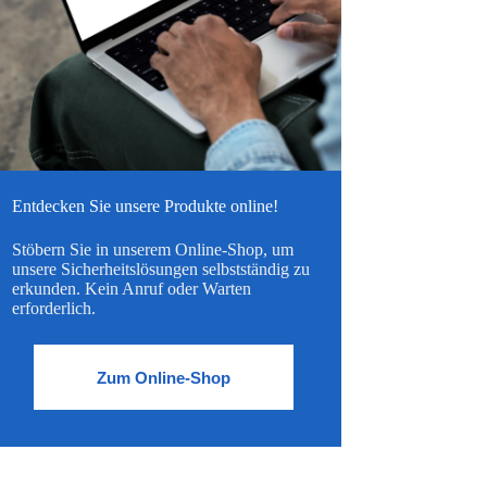
Entdecken Sie unsere Produkte online!
Stöbern Sie in unserem Online-Shop, um
unsere Sicherheitslösungen selbstständig zu
erkunden. Kein Anruf oder Warten
erforderlich.
Zum Online-Shop