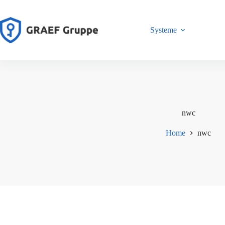
Zum
Inhalt
springen
Systeme
nwc
Home
nwc