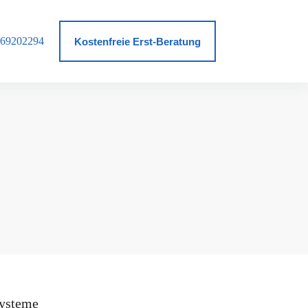
69202294
log
Kostenfreie Erst-Beratung
ysteme