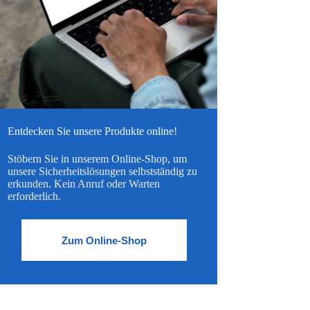
Entdecken Sie unsere Produkte online!
Stöbern Sie in unserem Online-Shop, um
unsere Sicherheitslösungen selbstständig zu
erkunden. Kein Anruf oder Warten
erforderlich.
Zum Online-Shop