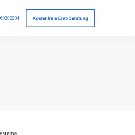
69202294
log
Kostenfreie Erst-Beratung
ysteme