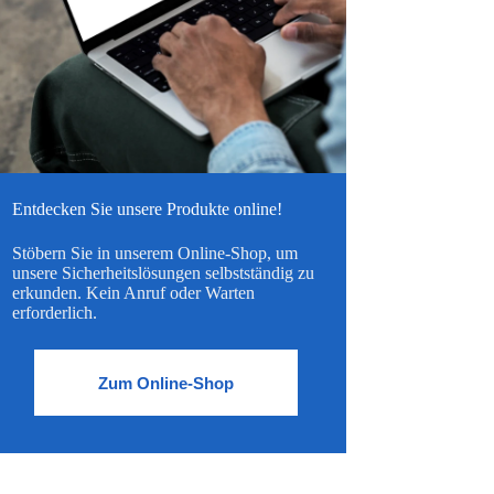
Entdecken Sie unsere Produkte online!
Stöbern Sie in unserem Online-Shop, um
unsere Sicherheitslösungen selbstständig zu
erkunden. Kein Anruf oder Warten
erforderlich.
Zum Online-Shop