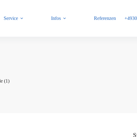
Service
Infos
Referenzen
+4930
B
e (1)
S